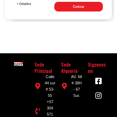
+ Detalles
Cotizar
Sede
Sede
Síguenos
Principal
Alquería
en:
F
I
Calle
AV. 68
a
n
44 sur
# 38H
# 53-
- 67
c
s
55
Sur.
e
t
+57
b
a
304
o
g
571