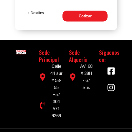
+ Detalles
Cotizar
Sede
Sede
Síguenos
Principal
Alquería
en:
F
I
Calle
AV. 68
a
n
44 sur
# 38H
# 53-
- 67
c
s
55
Sur.
e
t
+57
b
a
304
o
g
571
o
r
9269
k
a