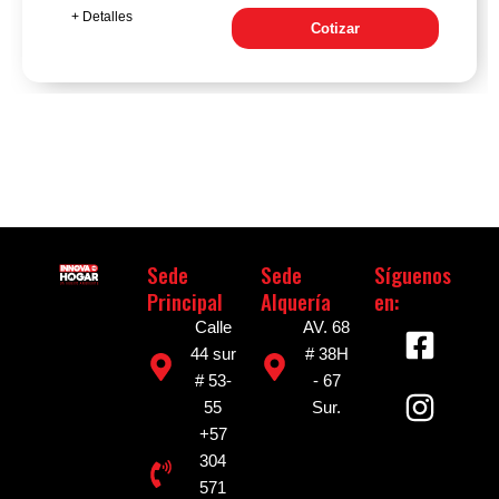
+ Detalles
Cotizar
Sede
Sede
Síguenos
Principal
Alquería
en:
F
I
Calle
AV. 68
a
n
44 sur
# 38H
# 53-
- 67
c
s
55
Sur.
e
t
+57
b
a
304
o
g
571