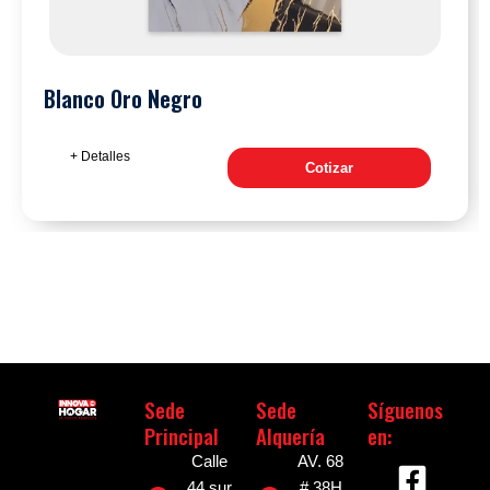
Blanco Oro Negro
+ Detalles
Cotizar
Sede
Sede
Síguenos
Principal
Alquería
en:
F
I
Calle
AV. 68
44 sur
# 38H