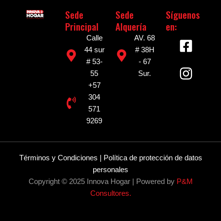
Sede
Sede
Síguenos
Principal
Alquería
en:
F
I
Calle
AV. 68
a
n
44 sur
# 38H
# 53-
- 67
c
s
55
Sur.
e
t
+57
b
a
304
o
g
571
o
r
9269
k
a
-
m
Términos y Condiciones
|
Política de protección de datos
s
personales
q
Copyright © 2025 Innova Hogar | Powered by
P&M
u
Consultores
.
a
r