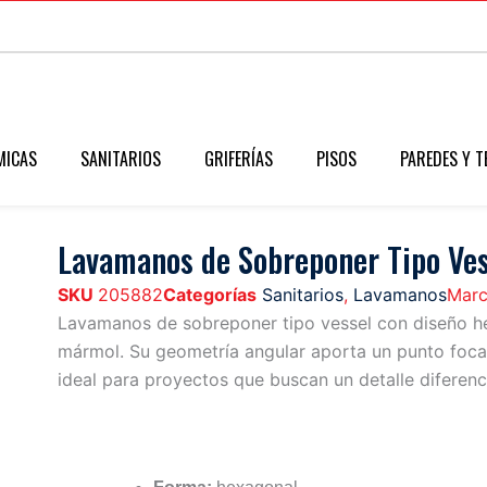
MICAS
SANITARIOS
GRIFERÍAS
PISOS
PAREDES Y T
Lavamanos de Sobreponer Tipo Ve
SKU
205882
Categorías
Sanitarios
,
Lavamanos
Mar
Lavamanos de sobreponer tipo vessel con diseño h
mármol. Su geometría angular aporta un punto foca
ideal para proyectos que buscan un detalle diferenc
Características
Ventajas
Formato