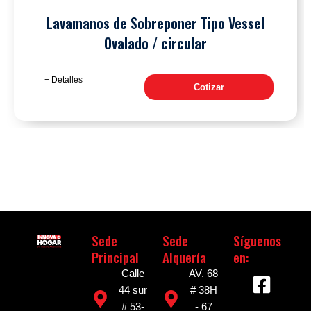
Lavamanos de Sobreponer Tipo Vessel
Ovalado / circular
+ Detalles
Cotizar
Sede
Sede
Síguenos
Principal
Alquería
en:
F
I
Calle
AV. 68
a
n
44 sur
# 38H
# 53-
- 67