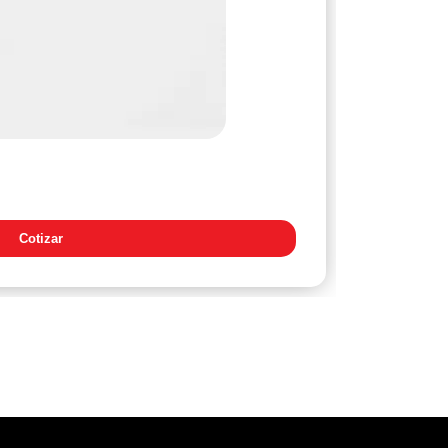
Regaderas
Cotizar
+ Detall