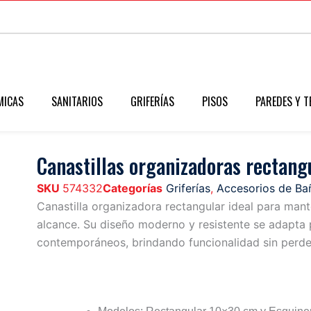
MICAS
SANITARIOS
GRIFERÍAS
PISOS
PAREDES Y T
Canastillas organizadoras rectang
SKU
574332
Categorías
Griferías
,
Accesorios de Ba
Canastilla organizadora rectangular ideal para man
alcance. Su diseño moderno y resistente se adapta
contemporáneos, brindando funcionalidad sin perder
Características
Ventajas
Formato