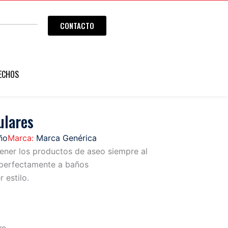
CONTACTO
ECHOS
ulares
ño
Marca:
Marca Genérica
tener los productos de aseo siempre al
 perfectamente a baños
 estilo.