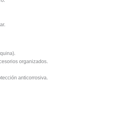
ro.
ar.
quina).
ccesorios organizados.
otección anticorrosiva.