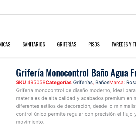
MICAS
SANITARIOS
GRIFERÍAS
PISOS
PAREDES Y T
Grifería Monocontrol Baño Agua F
SKU
495058
Categorías
Griferías
,
Baños
Marca:
Ros
Grifería monocontrol de diseño moderno, ideal par
materiales de alta calidad y acabados premium en m
diferentes estilos de decoración, desde lo minimalis
control único permite regular con precisión el flujo
movimiento.