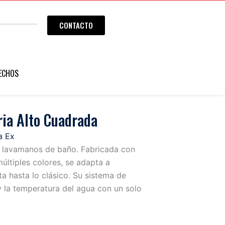
CONTACTO
ECHOS
ria Alto Cuadrada
a Ex
a lavamanos de baño. Fabricada con
últiples colores, se adapta a
ta hasta lo clásico. Su sistema de
 y la temperatura del agua con un solo