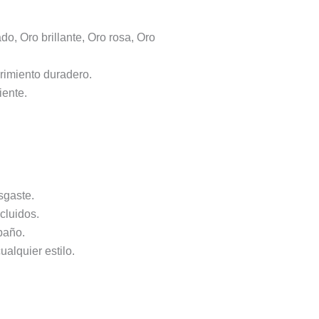
, Oro brillante, Oro rosa, Oro
brimiento duradero.
iente.
sgaste.
ncluidos.
baño.
alquier estilo.