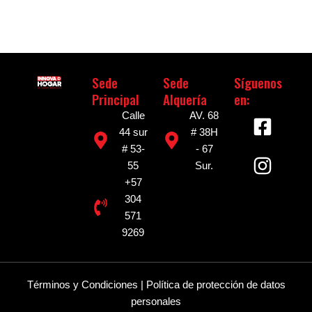
Sede
Sede
Síguenos
Principal
Alquería
en:
F
I
Calle
AV. 68
a
n
44 sur
# 38H
# 53-
- 67
c
s
55
Sur.
e
t
+57
b
a
304
o
g
571
o
r
9269
k
a
-
m
Términos y Condiciones
|
Política de protección de datos
s
personales
q