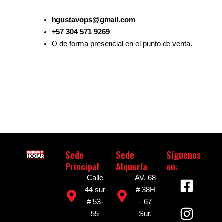
hgustavops@gmail.com
+57 304 571 9269
O de forma presencial en el punto de venta.
Sede
Sede
Síguenos
Principal
Alquería
en:
F
I
Calle
AV. 68
a
n
44 sur
# 38H
# 53-
- 67
c
s
55
Sur.
e
t